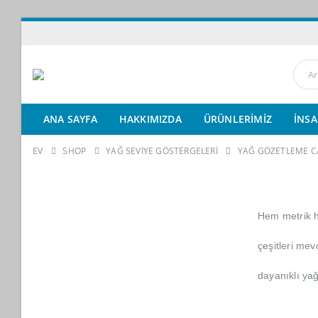
ANA SAYFA
HAKKIMIZDA
ÜRÜNLERIMIZ
İNSA
EV
SHOP
YAĞ SEVIYE GÖSTERGELERI
YAĞ GÖZETLEME C
Hem metrik h
çeşitleri mev
dayanıklı ya