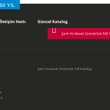
 60 YIL
letişim Hattı
Güncel Katalog
Şark Hırdavat Gresörlük Pdf 
Şark Hırdavat Gresörlük Pdf Katalog
i
ma