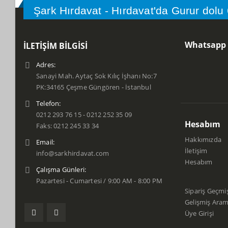
Şark Hırdavat - Hırdavat'da Gurur dolu
Whatsapp İ
İLETIŞIM BILGISI
Adres:
Sanayi Mah. Aytaç Sok Kılıç İşhanı No:7
PK:34165 Çeşme Güngören - İstanbul
Telefon:
0212 293 76 15 - 0212 252 35 09
Hesabım
Faks: 0212 245 33 34
Hakkımızda
Email:
İletişim
info@sarkhirdavat.com
Hesabım
Çalışma Günleri:
Pazartesi - Cumartesi / 9:00 AM - 8:00 PM
Sipariş Geçmiş
Gelişmiş Ara
Üye Girişi