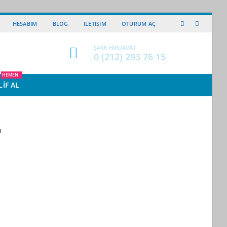
HESABIM
BLOG
İLETIŞIM
OTURUM AÇ
ŞARK HIRDAVAT
0 (212) 293 76 15
HEMEN
LIF AL
ı