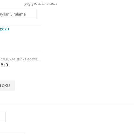
yag-gozetleme-cami
 CAMI
,
YAĞ SEVIYE GÖSTERGELERI
Gözü
I OKU