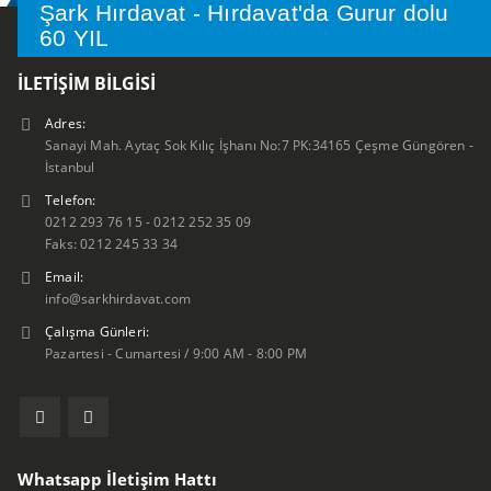
Şark Hırdavat - Hırdavat'da Gurur dolu
60 YIL
İLETIŞIM BILGISI
Adres:
Sanayi Mah. Aytaç Sok Kılıç İşhanı No:7 PK:34165 Çeşme Güngören -
İstanbul
Telefon:
0212 293 76 15 - 0212 252 35 09
Faks: 0212 245 33 34
Email:
info@sarkhirdavat.com
Çalışma Günleri:
Pazartesi - Cumartesi / 9:00 AM - 8:00 PM
Whatsapp İletişim Hattı